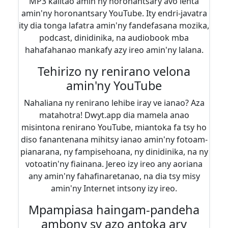
MP3 kalitao amin'ny horonantsary avo lenta
amin'ny horonantsary YouTube. Ity endri-javatra
ity dia tonga lafatra amin'ny fandefasana mozika,
podcast, dinidinika, na audiobook mba
hahafahanao mankafy azy ireo amin'ny lalana.
Tehirizo ny renirano velona
amin'ny YouTube
Nahaliana ny renirano lehibe iray ve ianao? Aza
matahotra! Dwyt.app dia mamela anao
misintona renirano YouTube, miantoka fa tsy ho
diso fanantenana mihitsy ianao amin'ny fotoam-
pianarana, ny fampisehoana, ny dinidinika, na ny
votoatin'ny fiainana. Jereo izy ireo any aoriana
any amin'ny fahafinaretanao, na dia tsy misy
amin'ny Internet intsony izy ireo.
Mpampiasa haingam-pandeha
ambony sy azo antoka ary