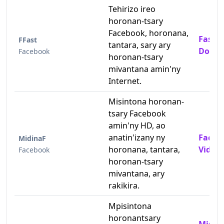
Tehirizo ireo
horonan-tsary
Facebook, horonana,
Fast 
FFast
tantara, sary ary
Downl
Facebook
horonan-tsary
mivantana amin'ny
Internet.
Misintona horonan-
tsary Facebook
amin'ny HD, ao
anatin'izany ny
Facebo
MidinaF
horonana, tantara,
Video
Facebook
horonan-tsary
mivantana, ary
rakikira.
Mpisintona
horonantsary