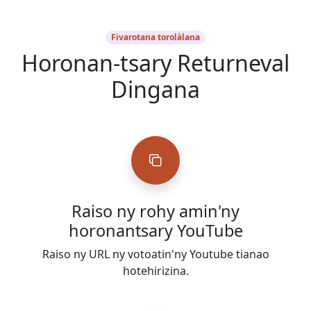
Fivarotana torolàlana
Horonan-tsary Returneval
Dingana
Raiso ny rohy amin'ny
horonantsary YouTube
Raiso ny URL ny votoatin'ny Youtube tianao
hotehirizina.