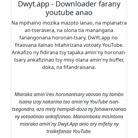
Dwyt.app - Downloader farany
youtube anao
Na mpihaino mozika mazoto ianao, na mpianatra
an-tserasera, na olona tia manangana
fanangonana horonan-tsary, DwYt.app no ​​
fitaovana ilainao hitahirizana votoaty YouTube.
Ankafizo ny fidirana tsy tapaka amin'ny horonan-
tsary ankafizinao tsy misy olana amin'ny buffer,
doka, na fifandraisana.
Miaraka amin'ireo horonantsary vaovao tsy tambo
isaina izay nakarina tao amin'ny YouTube isan-
tsegondra, aza mety hampidi-doza ny fahaverezanao
ny votoatinao ankafizinao. Manomboka misintona
miaraka amin'ny Dwyt.App anio ary mifehy ny
traikefanao YouTube.