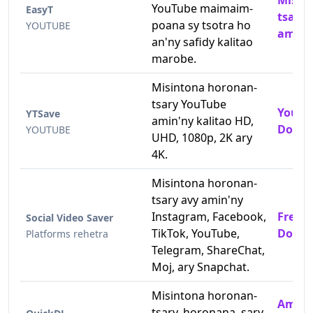
Misin
YouTube maimaim-
EasyT
tsary
poana sy tsotra ho
YOUTUBE
amin'
an'ny safidy kalitao
marobe.
Misintona horonan-
tsary YouTube
YouTu
YTSave
amin'ny kalitao HD,
Downl
YOUTUBE
UHD, 1080p, 2K ary
4K.
Misintona horonan-
tsary avy amin'ny
Instagram, Facebook,
Free 
Social Video Saver
TikTok, YouTube,
Downl
Platforms rehetra
Telegram, ShareChat,
Moj, ary Snapchat.
Misintona horonan-
Ampid
tsary, horonana, sary,