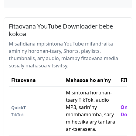
Fitaovana YouTube Downloader bebe
kokoa
Misafidiana mpisintona YouTube mifandraika
amin'ny horonan-tsary, Shorts, playlists,
thumbnails, ary audio, miampy fitaovana media
sosialy mahasoa vitsivitsy.
Fitaovana
Mahasoa ho an'ny
FITSI
Misintona horonan-
tsary TikTok, audio
MP3, sarin'ny
Online
QuickT
mombamomba, sary
Downl
TikTok
mihetsika ary tantara
an-tserasera.