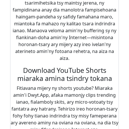
tsarimihetsika tsy maintsy jerena, ny
fampidinana anay dia manolotra fampisehoana
haingam-pandeha sy safidy famahana maro,
miantoka fa mahazo ny kalitao tsara indrindra
ianao. Manaova veloma amin'ny buffering sy ny
fiankinan-doha amin'ny Internet—misintona
horonan-tsary ary mijery azy ireo ivelan'ny
aterineto amin'ny fotoana rehetra, na aiza na
aiza.
Download YouTube Shorts
miaraka amina tsindry tokana
Fitiavana mijery ny shorts youtube? Miaraka
amin'i Dwyt.App, afaka mamonjy clips trending
ianao, fialamboly skits, ary micro-votoaty tsy
fantatra avy hatrany. Tehirizo ireo horonan-tsary
fohy fohy tianao indrindra tsy misy fameperana
ary avereno aminy na oviana na oviana, na dia tsy