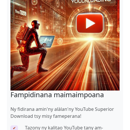
Fampidinana maimaimpoana
Ny fidirana amin'ny alàlan'ny YouTube Superior
Download tsy misy fameperana!
Tazony ny kalitao YouTube tany am-
✔