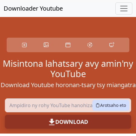
Hanketo ny votoaty lehibe
Downloader Youtube
Misintona lahatsary avy amin'ny
YouTube
Download Youtube horonan-tsary tsy miangatra
Arotsaho eto
DOWNLOAD