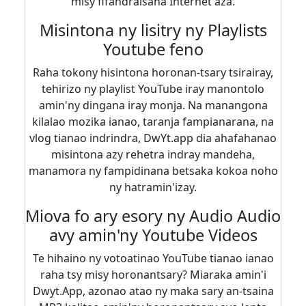
misy fifandraisana Internet aza.
Misintona ny lisitry ny Playlists
Youtube feno
Raha tokony hisintona horonan-tsary tsirairay,
tehirizo ny playlist YouTube iray manontolo
amin'ny dingana iray monja. Na manangona
kilalao mozika ianao, taranja fampianarana, na
vlog tianao indrindra, DwYt.app dia ahafahanao
misintona azy rehetra indray mandeha,
manamora ny fampidinana betsaka kokoa noho
ny hatramin'izay.
Miova fo ary esory ny Audio Audio
avy amin'ny Youtube Videos
Te hihaino ny votoatinao YouTube tianao ianao
raha tsy misy horonantsary? Miaraka amin'i
Dwyt.App, azonao atao ny maka sary an-tsaina