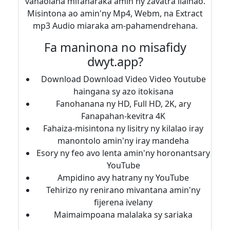
vahaolana mifanaraka amin'ny zavatra ilainao.
Misintona ao amin'ny Mp4, Webm, na Extract
mp3 Audio miaraka am-pahamendrehana.
Fa maninona no misafidy
dwyt.app?
Download Download Video Video Youtube
haingana sy azo itokisana
Fanohanana ny HD, Full HD, 2K, ary
Fanapahan-kevitra 4K
Fahaiza-misintona ny lisitry ny kilalao iray
manontolo amin'ny iray mandeha
Esory ny feo avo lenta amin'ny horonantsary
YouTube
Ampidino avy hatrany ny YouTube
Tehirizo ny renirano mivantana amin'ny
fijerena ivelany
Maimaimpoana malalaka sy sariaka