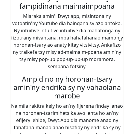
fampidinana maimaimpoana
Miaraka amin'i Dwyt.app, misintona ny
votoatin'ny Youtube dia haingana sy azo antoka.
Ny intuitive intuitive intuitive dia mahatonga ny
fizotrany mivantana, mba hahafahanao mamonjy
horonan-tsary ao anaty kitay vitsivitsy. Ankafizo
ny traikefa tsy misy ad-maimaim-poana amin'ny
tsy misy pop-up pop-up-up-up moramora,
sembana fotsiny.
Ampidino ny horonan-tsary
amin'ny endrika sy ny vahaolana
marobe
Na mila rakitra kely ho an'ny fijerena finday ianao
na horonan-tsarimihetsika avo lenta ho an'ny
efijery lehibe, Dwyt.App dia manome anao ny
fahafaha-manao anao hisafidy ny endrika sy ny