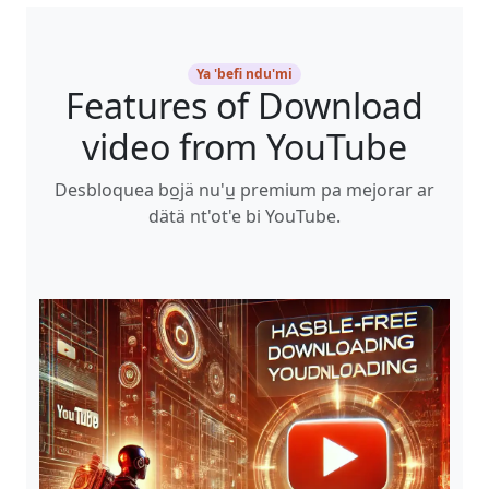
Ya 'befi ndu'mi
Features of Download
video from YouTube
Desbloquea bo̲jä nu'u̲ premium pa mejorar ar
dätä nt'ot'e bi YouTube.