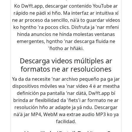
Ko DwYt.app, descargar contenido YouTube ar
rápido ne pädi xi hño. Ma interfaz ar intuitiva xí
ne ar proceso da sencillo, nä'ä to guardar videos
ko ho̲ntho 'ra pocos clics. Disfruta ja 'nar mfeni
hinda anuncios ne hinda molestas ventanas
emergentes, ho̲ntho 'nar descarga fluida ne
'ñotho ar hñäki.
Descarga videos múltiples ar
formatos ne ar resoluciones
Ya da da necesite 'nar archivo pequeño pa ga jar
dispositivos móviles wa 'nar video 4 ë ar mextha
definición pa pantalla 'nar dätä, DwYt.app bí
brinda ar flexibilidad da 'ñets'i ar formato ne ar
resolución hño ar adapte ja yá ndu. Descargar
nä'ä jar MP4, WebM wa extrae audio MP3 ko ya
facilidad.