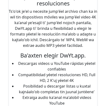
resoluciones
Ts'o'ok je'el u necesite jump'éel archivo chan ka in
wil tin dispositivos móviles wa jump'éel video 4K
ka'anal ye'esajil ti' jump'éel nojoch pantalla,
DwYt.app ti' brinda u flexibilidad u elegir le
formato yéetel le resolución ma'alob u adapte u
kajtalo'ob ichil. Descárgalo te' MP4, WebM wa
extrae audio MP3 yéetel facilidad.
Ba'axten elegir DwYt.app.
Descargas videos u YouTube rápidas yéetel
confiables
Compatibilidad yéetel resoluciones HD, Full
HD, 2 K'uj yéetel 4K
Posibilidad u descargar listas u kuxtal
kajnáalo'ob completas tin juunal juntéene'
Extraiga audio ka'anal ma'alobil videos
YouTube