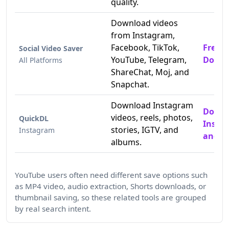
quality.
Download videos
from Instagram,
Facebook, TikTok,
Free 
Social Video Saver
YouTube, Telegram,
Downl
All Platforms
ShareChat, Moj, and
Snapchat.
Download Instagram
Down
videos, reels, photos,
QuickDL
Insta
stories, IGTV, and
Instagram
and P
albums.
YouTube users often need different save options such
as MP4 video, audio extraction, Shorts downloads, or
thumbnail saving, so these related tools are grouped
by real search intent.