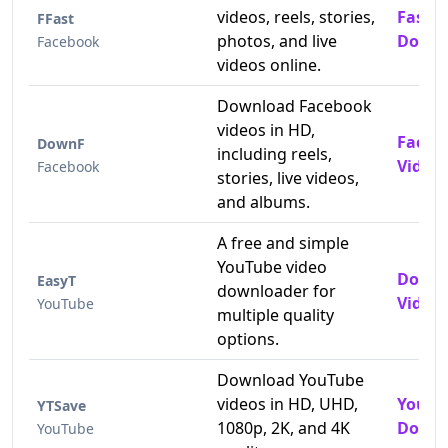
videos, reels, stories,
Fast 
FFast
photos, and live
Downl
Facebook
videos online.
Download Facebook
videos in HD,
Faceb
DownF
including reels,
Video
Facebook
stories, live videos,
and albums.
A free and simple
YouTube video
Downl
EasyT
downloader for
Videos
YouTube
multiple quality
options.
Download YouTube
videos in HD, UHD,
YouTu
YTSave
1080p, 2K, and 4K
Downl
YouTube