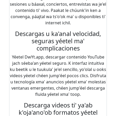
sesiones u báaxal, conciertos, entrevistas wa je'el
contenido ti' vivo. Paakat le chúunk'in ken a
convenga, páajtal wa ts'o'ok ma' u disponibles ti'
internet ichil.
Descargas u ka'anal velocidad,
seguras yéetel ma'
complicaciones
Yéetel DwYt.app, descargar contenido YouTube
jach séeba'an yéetel seguro. K interfaz intuitiva
ku beetik u le tuukula' je'el sencillo, yo'olal u ooks
videos yéetel chéen jump'éel pocos clics. Disfruta
u tecnología xma' anuncios yéetel xma' molestas
ventanas emergentes, chéen jump'éel descarga
fluida yéetel xma' toop.
Descarga videos ti' ya'ab
k'oja'ano'ob formatos yéetel