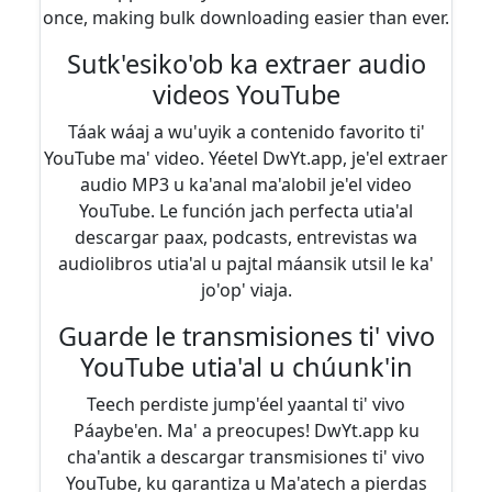
once, making bulk downloading easier than ever.
Sutk'esiko'ob ka extraer audio
videos YouTube
Táak wáaj a wu'uyik a contenido favorito ti'
YouTube ma' video. Yéetel DwYt.app, je'el extraer
audio MP3 u ka'anal ma'alobil je'el video
YouTube. Le función jach perfecta utia'al
descargar paax, podcasts, entrevistas wa
audiolibros utia'al u pajtal máansik utsil le ka'
jo'op' viaja.
Guarde le transmisiones ti' vivo
YouTube utia'al u chúunk'in
Teech perdiste jump'éel yaantal ti' vivo
Páaybe'en. Ma' a preocupes! DwYt.app ku
cha'antik a descargar transmisiones ti' vivo
YouTube, ku garantiza u Ma'atech a pierdas