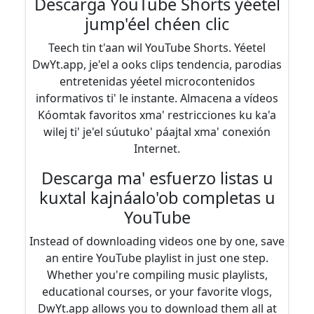
Descarga YouTube Shorts yéetel
jump'éel chéen clic
Teech tin t'aan wil YouTube Shorts. Yéetel
DwYt.app, je'el a ooks clips tendencia, parodias
entretenidas yéetel microcontenidos
informativos ti' le instante. Almacena a vídeos
Kóomtak favoritos xma' restricciones ku ka'a
wilej ti' je'el súutuko' páajtal xma' conexión
Internet.
Descarga ma' esfuerzo listas u
kuxtal kajnáalo'ob completas u
YouTube
Instead of downloading videos one by one, save
an entire YouTube playlist in just one step.
Whether you're compiling music playlists,
educational courses, or your favorite vlogs,
DwYt.app allows you to download them all at