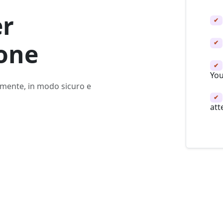
r
✔
one
✔
✔
Yo
emente, in modo sicuro e
✔
at