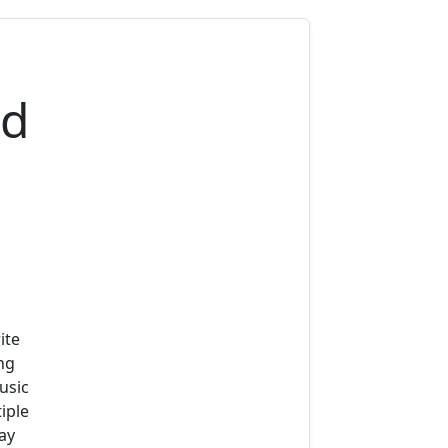
ad
ite
ng
usic
iple
ay