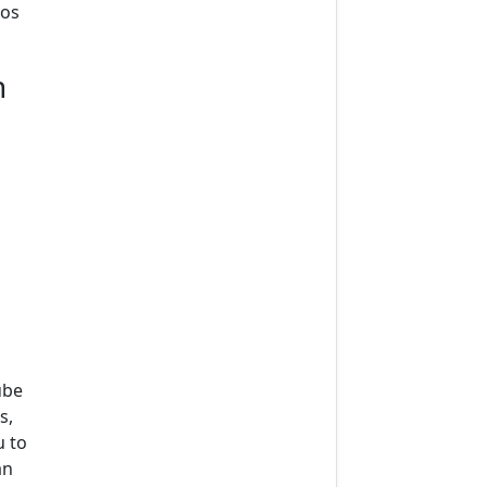
eos
n
i
ube
s,
u to
an