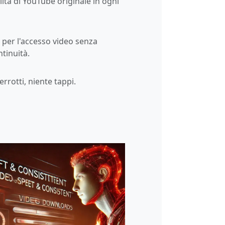
lità di YouTube originale in ogni
o per l'accesso video senza
ntinuità.
rrotti, niente tappi.