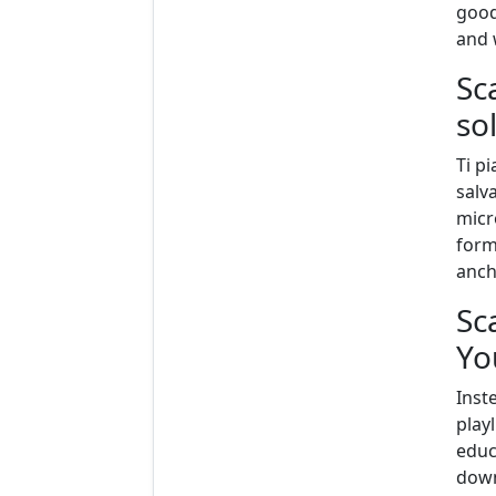
good
and 
Sc
sol
Ti p
salv
micro
form
anch
Sca
Yo
Inst
playl
educ
down