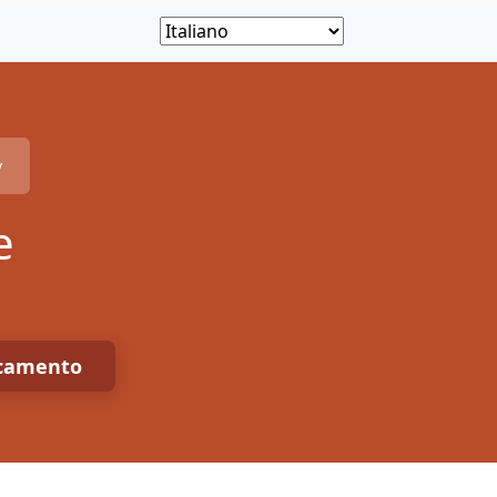
v
e
icamento