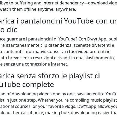
bye to buffering and internet dependency—download vid
watch them offline anytime, anywhere.
arica i pantaloncini YouTube con u
o clic
iace guardare i pantaloncini di YouTube? Con Dwyt.App, puo
are istantaneamente clip di tendenza, scenette divertenti e
-contenuti informativi. Conserva i tuoi video preferiti in
ato breve senza restrizioni e rivadri in qualsiasi momento,
e senza una connessione Internet.
rica senza sforzo le playlist di
uTube complete
ead of downloading videos one by one, save an entire YouT
ist in just one step. Whether you're compiling music playlist
ational courses, or your favorite vlogs, DwYt.app allows yo
load them all at once, making bulk downloading easier th