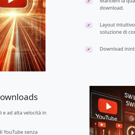
Mantieni la qua
✔
download.
Layout intuitiv
✔
soluzione di co
Download ininte
✔
Downloads
 e ad alta velocità in
di YouTube senza