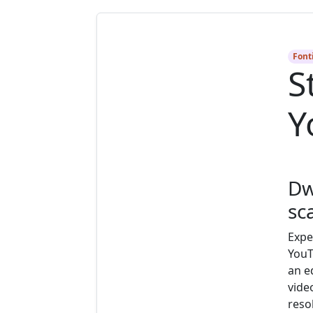
Font
S
Y
Dw
sc
Expe
YouT
an e
vide
reso