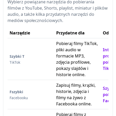
Wybierz powiązane narzędzia do pobierania
filmów z YouTube, Shorts, playlist, miniatur i plików
audio, a także kilka przydatnych narzędzi do
mediów społecznościowych.
Narzędzie
Przydatne dla
Odwie
Pobieraj filmy TikTok,
pliki audio w
Inter
formacie MP3,
progr
Szybki T
zdjęcia profilowe,
pobie
TikTok
pokazy slajdów i
TikTo
historie online.
Zapisuj filmy, krążki,
Szybk
historie, zdjęcia i
Fszybki
pobier
filmy na żywo z
Facebooku
Faceb
Facebooka online.
Pobieraj filmy z