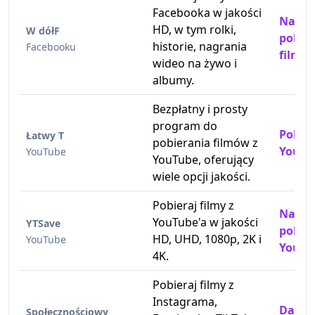
Facebooka w jakości
Narzę
HD, w tym rolki,
W dółF
pobier
historie, nagrania
Facebooku
filmó
wideo na żywo i
albumy.
Bezpłatny i prosty
program do
Pobier
Łatwy T
pobierania filmów z
YouTub
YouTube
YouTube, oferujący
wiele opcji jakości.
Pobieraj filmy z
Narzę
YouTube'a w jakości
YTSave
pobier
HD, UHD, 1080p, 2K i
YouTube
YouTu
4K.
Pobieraj filmy z
Instagrama,
Darmo
Społecznościowy