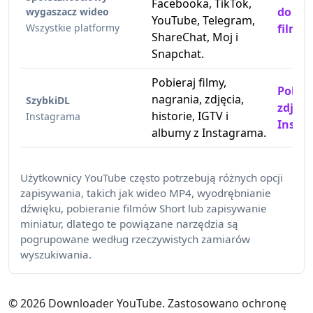
Facebooka, TikTok,
do po
wygaszacz wideo
YouTube, Telegram,
Wszystkie platformy
filmó
ShareChat, Moj i
Snapchat.
Pobieraj filmy,
Pobier
nagrania, zdjęcia,
SzybkiDL
zdjęci
historie, IGTV i
Instagrama
Insta
albumy z Instagrama.
Użytkownicy YouTube często potrzebują różnych opcji
zapisywania, takich jak wideo MP4, wyodrębnianie
dźwięku, pobieranie filmów Short lub zapisywanie
miniatur, dlatego te powiązane narzędzia są
pogrupowane według rzeczywistych zamiarów
wyszukiwania.
©
2026
Downloader YouTube. Zastosowano ochronę